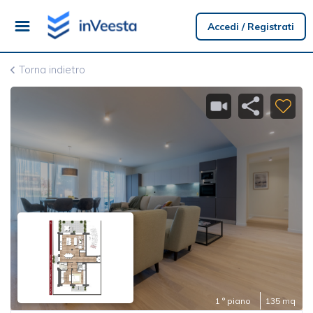
Accedi / Registrati
Torna indietro
1 ° piano
135 mq