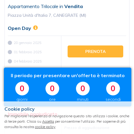
Appartamento Trilocale in
Vendita
Piazza Unità d'Italia 7, CANEGRATE (MI)
Open Day
28 gennaio 2025
PRENOTA
01 febbraio 2025
04 febbraio 2025
Il periodo per presentare un'offerta
è terminato
0
0
0
0
giorni
ore
minuti
secondi
Cookie policy
Immobile aggiudicato
Per migliorare l'esperienza di navigazione questo sito utilizza i cookie, anche
di terze parti. Clicca su
Accetta
per consentirne l'utilizzo. Per saperne di più
consulta la nostra
cookie policy
.
Prezzo richiesto
Prezzo di aggiudicazione