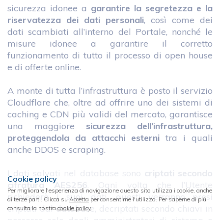
sicurezza idonee a
garantire la segretezza e la
riservatezza dei dati personali
, così come dei
dati scambiati all’interno del Portale, nonché le
misure idonee a garantire il corretto
funzionamento di tutto il processo di open house
e di offerte online.
A monte di tutta l’infrastruttura è posto il servizio
Cloudflare che, oltre ad offrire uno dei sistemi di
caching e CDN più validi del mercato, garantisce
una maggiore
sicurezza dell’infrastruttura,
proteggendola da attacchi esterni
tra i quali
anche DDOS e scraping.
I dati salvati nel database sono
criptati secondo
Cookie policy
cifratura AES256
. Ogni volta che l’Utente
Per migliorare l'esperienza di navigazione questo sito utilizza i cookie, anche
richiederà i suoi dati, questi verranno presi
di terze parti. Clicca su
Accetta
per consentirne l'utilizzo. Per saperne di più
criptati dal database, decriptati secondo chiavi in
consulta la nostra
cookie policy
.