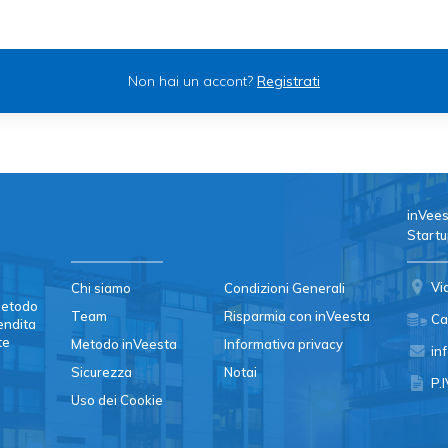
Non hai un accont?
Registrati
inVees
Startu
Vi
Chi siamo
Condizioni Generali
 metodo
Team
Risparmia con inVeesta
Ca
vendita
te
Metodo inVeesta
Informativa privacy
in
Sicurezza
Notai
P.
Uso dei Cookie