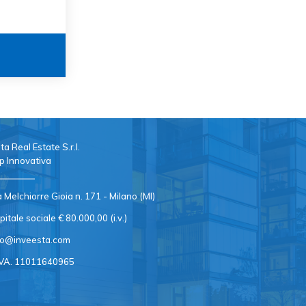
ta Real Estate S.r.l.
p Innovativa
a Melchiorre Gioia n. 171 - Milano (MI)
pitale sociale € 80.000,00 (i.v.)
fo@inveesta.com
IVA. 11011640965